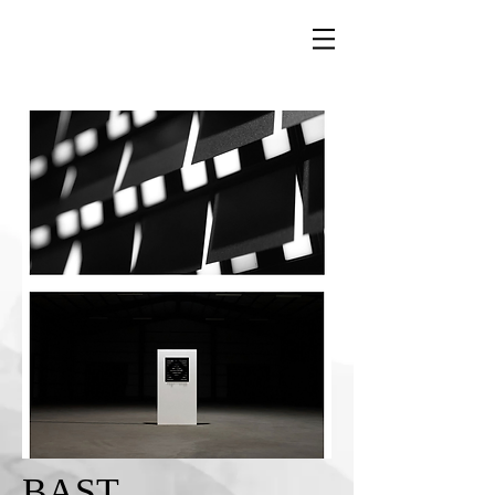
8樓藝術空間
Space 8-by Pessy Charlotte Lee
BAST