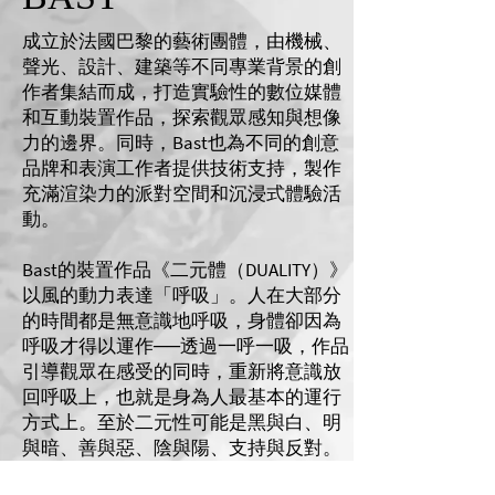
成立於法國巴黎的藝術團體，由機械、
聲光、設計、建築等不同專業背景的創
作者集結而成，打造實驗性的數位媒體
和互動裝置作品，探索觀眾感知與想像
力的邊界。同時，Bast也為不同的創意
品牌和表演工作者提供技術支持，製作
充滿渲染力的派對空間和沉浸式體驗活
動。
Bast的裝置作品《二元體（DUALITY）》
以風的動力表達「呼吸」。人在大部分
的時間都是無意識地呼吸，身體卻因為
呼吸才得以運作──透過一呼一吸，作品
引導觀眾在感受的同時，重新將意識放
回呼吸上，也就是身為人最基本的運行
方式上。至於二元性可能是黑與白、明
與暗、善與惡、陰與陽、支持與反對。
這樣的對立狀態雖然很容易為人提供理